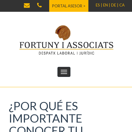
ES |
EN |
DE |
CA
PORTAL ASESOR >
¿POR QUÉ ES
IMPORTANTE
CONOCER TU