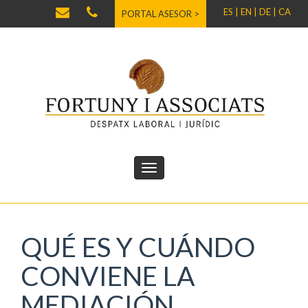
ES |
EN |
DE |
CA
PORTAL ASESOR >
QUÉ ES Y CUÁNDO
CONVIENE LA
MEDIACIÓN