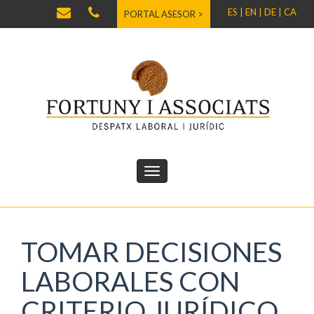
ES |
EN |
DE |
CA
PORTAL ASESOR >
TOMAR DECISIONES
LABORALES CON
CRITERIO JURÍDICO